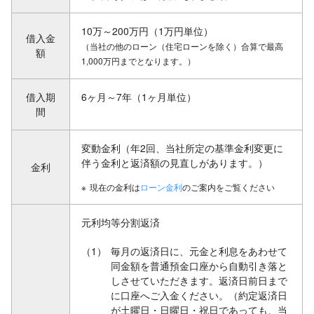
10万～200万円（1万円単位）
借入金
（当社の他のローン（住宅ローンを除く）合算で最高
額
1,000万円までとなります。）
借入期
6ヶ月～7年（1ヶ月単位）
間
変動金利（年2回、当社所定の基準金利変更に
伴う金利と返済額の見直しがあります。）
金利
※
現在の金利は
ローン金利
のご案内をご覧ください
元利均等分割返済
（1）
毎月の返済日に、元金と利息をあわせて
同金額を普通預金口座から自動引き落と
しさせていただきます。返済日前日まで
に口座へご入金ください。（約定返済日
が土曜日・日曜日・祝日であっても、当