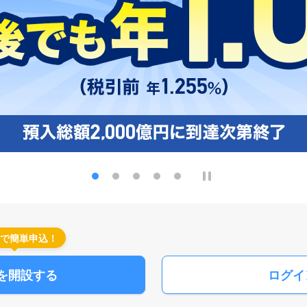
で簡単申込！
を開設する
ログイ