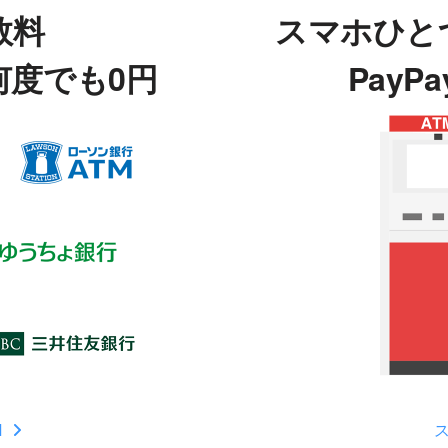
数料
スマホひと
何度でも0円
PayP
M
ス