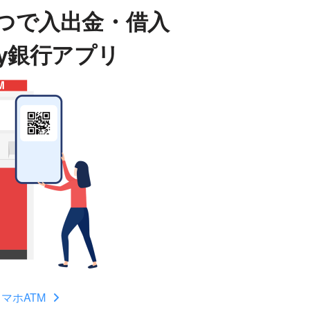
つで入出金・借入
ay銀行アプリ
マホATM