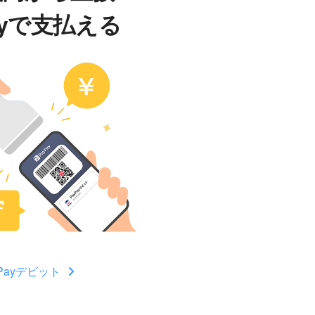
ayで支払える
yPayデビット