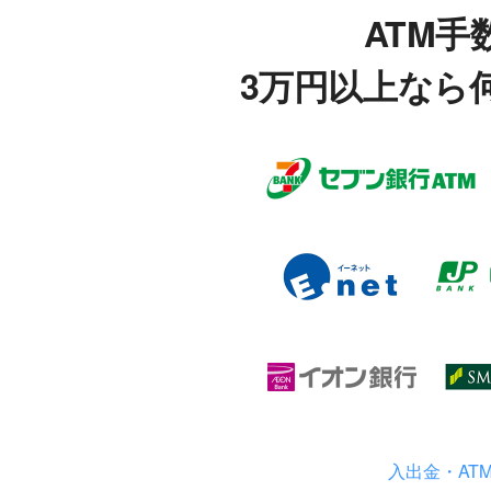
ATM手
3万円以上なら
入出金・AT