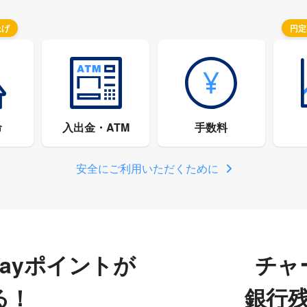
上げ
円定
命
入出金・ATM
手数料
安全にご利用いただくために
Payポイントが
チャ
る！
銀行