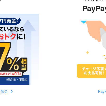
PayP
円預金
Pa