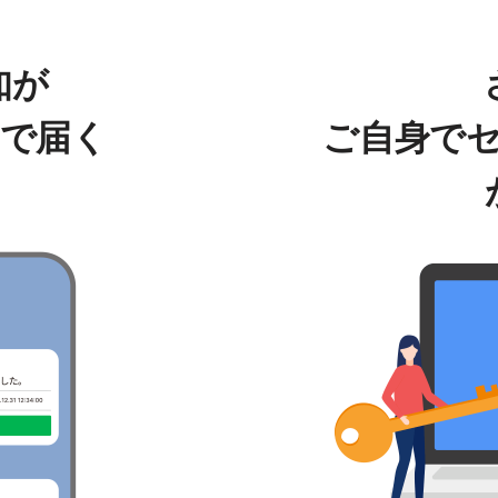
知が
クで届く
ご自身で