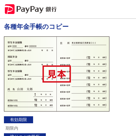
ペ
こ
ー
こ
各種年金手帳のコピー
ジ
か
の
ら
先
サ
頭
イ
で
ト
す。
の
フ
ッ
タ
ー
メ
ニ
ュ
ー
で
す。
有効期限
期限内